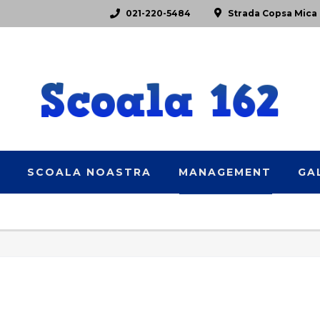
021-220-5484
Strada Copsa Mica 
E
SCOALA NOASTRA
MANAGEMENT
GA