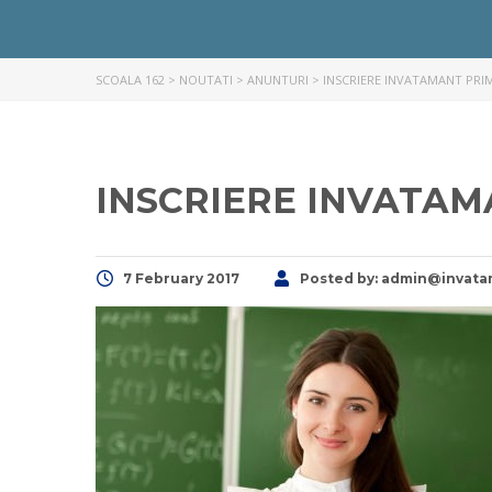
SCOALA 162
>
NOUTATI
>
ANUNTURI
>
INSCRIERE INVATAMANT PRI
INSCRIERE INVATAM
7 February 2017
Posted by:
admin@invata